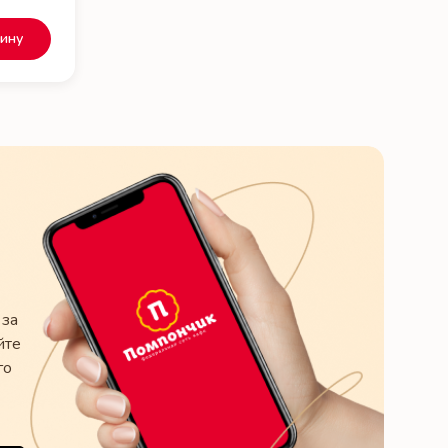
зину
 за
йте
го