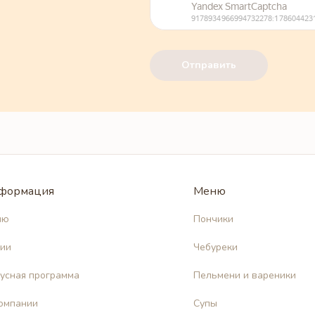
Отправить
формация
Меню
ню
Пончики
ии
Чебуреки
усная программа
Пельмени и вареники
омпании
Супы