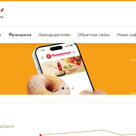
фе
и
Франшиза
Арендодателям
Обратная связь
Наши ка
жайшее