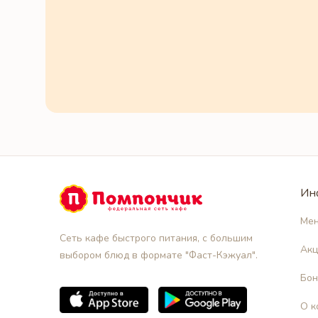
Ин
Ме
Сеть кафе быстрого питания, с большим
Акц
выбором блюд в формате "Фаст-Кэжуал".
Бон
О к